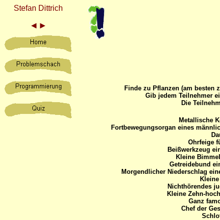
Stefan Dittrich
◄
►
Finde zu Pflanzen (am besten 
Gib jedem Teilnehmer ei
Die Teilnehm
Metallische 
Fortbewegungsorgan eines männlic
Da
Ohrfeige f
Beißwerkzeug ei
Kleine Bimmel
Getreidebund ei
Morgendlicher Niederschlag ein
Kleine
Nichthörendes j
Kleine Zehn-hoch
Ganz famo
Chef der Ges
Schlo