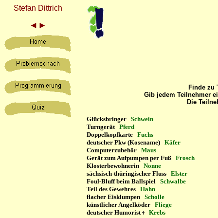
Stefan Dittrich
◄
►
Finde zu 
Gib jedem Teilnehmer ei
Die Teiln
Glücksbringer
Schwein
Turngerät
Pferd
Doppelkopfkarte
Fuchs
deutscher Pkw (Kosename)
Käfer
Computerzubehör
Maus
Gerät zum Aufpumpen per Fuß
Frosch
Klosterbewohnerin
Nonne
sächsisch-thüringischer Fluss
Elster
Foul-Bluff beim Ballspiel
Schwalbe
Teil des Gewehres
Hahn
flacher Eisklumpen
Scholle
künstlicher Angelköder
Fliege
deutscher Humorist
Krebs
†