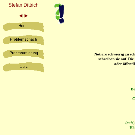
Stefan Dittrich
◄
►
Notiere schwierig zu sc
schreiben sie auf. Di
oder öffentl
Be
C
(aufs
Hä